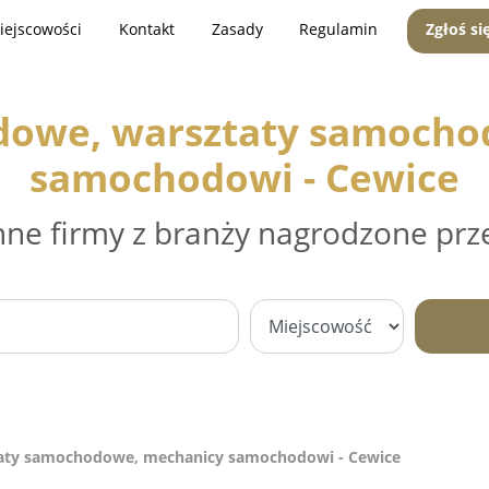
iejscowości
Kontakt
Zasady
Regulamin
Zgłoś si
dowe, warsztaty samocho
samochodowi - Cewice
nne firmy z branży nagrodzone prz
aty samochodowe, mechanicy samochodowi - Cewice