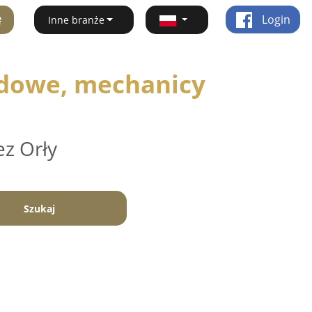
ę
Login
Inne branże
dowe, mechanicy
ez Orły
Szukaj