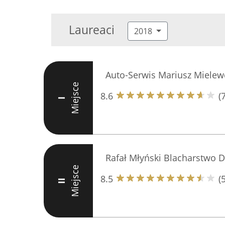
Laureaci
2018
Auto-Serwis Mariusz Mielew
Miejsce
8.6
(7
I
Rafał Młyński Blacharstwo D
Miejsce
8.5
(5
II