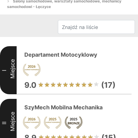
Salony samochodowe, warsztaty samochodowe, mechanicy
samochodowi - Łęczyce
Departament Motocyklowy
Miejsce
I
9.0
(17)
SzyMech Mobilna Mechanika
Miejsce
II
8.9
(15)