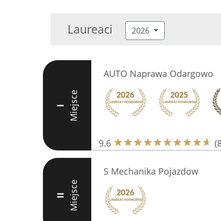
Laureaci
2026
AUTO Naprawa Odargowo
Miejsce
I
9.6
(
S Mechanika Pojazdow
Miejsce
II