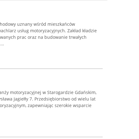
ochodowy uznany wśród mieszkańców
wachlarz usług motoryzacyjnych. Zakład kładzie
zowanych prac oraz na budowanie trwałych
...
anży motoryzacyjnej w Starogardzie Gdańskim,
sława Jagiełły 7. Przedsiębiorstwo od wielu lat
toryzacyjnym, zapewniając szerokie wsparcie