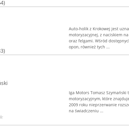
64)
Auto-holik z Krokowej jest uz
motoryzacyjnej, z naciskiem n
oraz felgami. Wśród dostępnyc
opon, również tych ...
33)
ski
Iga Motors Tomasz Szymański t
motoryzacyjnym, które znajduje
2009 roku nieprzerwanie rozsze
na świadczeniu ...