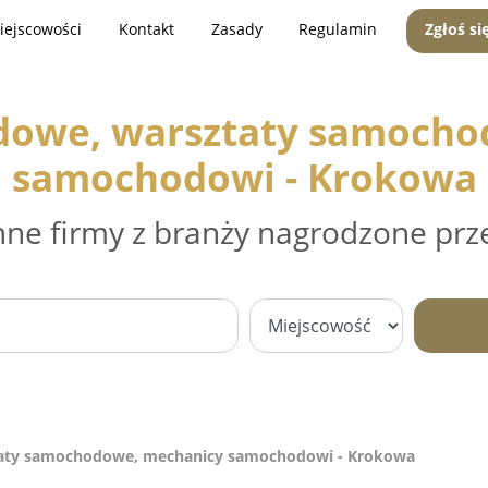
iejscowości
Kontakt
Zasady
Regulamin
Zgłoś si
dowe, warsztaty samocho
samochodowi - Krokowa
nne firmy z branży nagrodzone prz
aty samochodowe, mechanicy samochodowi - Krokowa