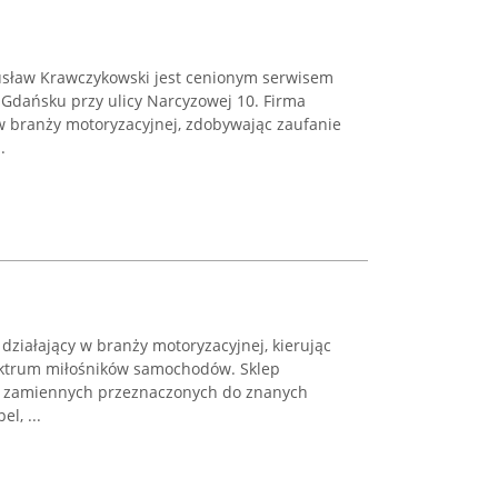
usław Krawczykowski jest cenionym serwisem
dańsku przy ulicy Narcyzowej 10. Firma
 branży motoryzacyjnej, zdobywając zaufanie
.
 działający w branży motoryzacyjnej, kierując
ektrum miłośników samochodów. Sklep
i zamiennych przeznaczonych do znanych
l, ...