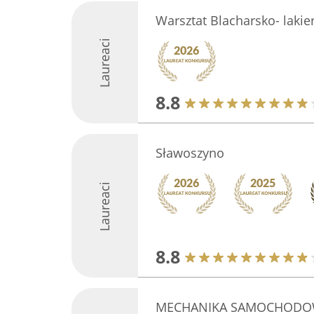
Warsztat Blacharsko- laki
Laureaci
8.8
Sławoszyno
Laureaci
8.8
MECHANIKA SAMOCHODOW