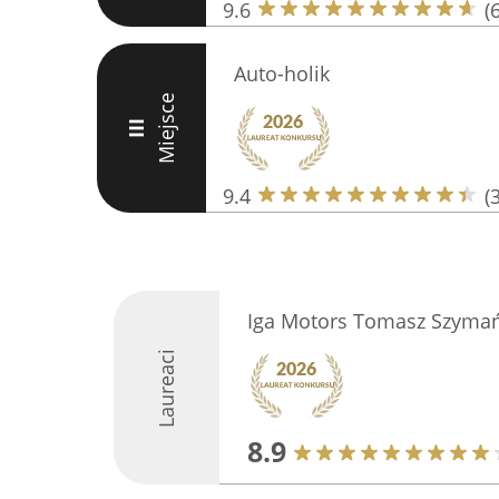
9.6
(
Auto-holik
Miejsce
III
9.4
(
Iga Motors Tomasz Szymań
Laureaci
8.9