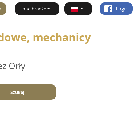
ę
Login
Inne branże
dowe, mechanicy
ez Orły
Szukaj