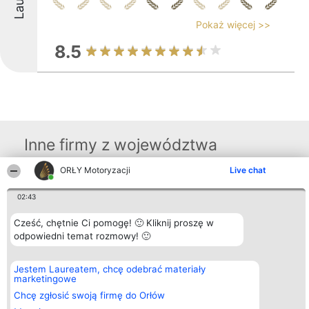
Pokaż więcej >>
8.5
Inne firmy z województwa
ORŁY Motoryzacji
Live chat
Organizator plebiscytu
Plebiscyt
Kontakt
02:43
Bright Side Solutions sp. z o.
Laureaci
Kontakt
o. sp. k.
Lista
ul. Ruska 22
Cześć, chętnie Ci pomogę! 🙂 Kliknij proszę w
wszystkich
Wrocław 50-079
Laureatów
odpowiedni temat rozmowy! 🙂
KRS 0000749100 | Regon
Zasady
381313360 | NIP 8943132676
Regulamin
+48 508 492 400
Polityka
Jestem Laureatem, chcę odebrać materiały
Prywatności
marketingowe
Chcę zgłosić swoją firmę do Orłów