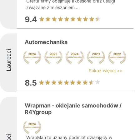
Oferta firmy obejmuje akcesoria oraz usługi
związane z mieszaniem ...
9.4
Automechanika
Laureaci
Pokaż więcej >>
8.5
Wrapman - oklejanie samochodów /
R4Ygroup
WrapMan to uznany podmiot działający w