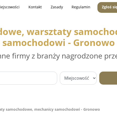
iejscowości
Kontakt
Zasady
Regulamin
Zgłoś si
dowe, warsztaty samocho
samochodowi - Gronowo
nne firmy z branży nagrodzone prz
aty samochodowe, mechanicy samochodowi - Gronowo