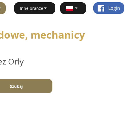
ę
Login
Inne branże
dowe, mechanicy
ez Orły
Szukaj