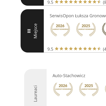
9.5
(
SerwisOpon Łuksza Gronowo
Miejsce
III
9.5
(
Auto-Stachowicz
Laureaci