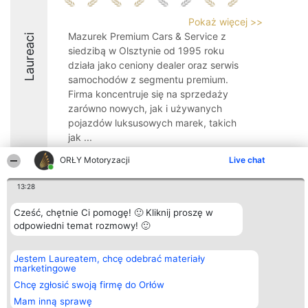
Pokaż więcej >>
Mazurek Premium Cars & Service z
Laureaci
siedzibą w Olsztynie od 1995 roku
działa jako ceniony dealer oraz serwis
samochodów z segmentu premium.
Firma koncentruje się na sprzedaży
zarówno nowych, jak i używanych
pojazdów luksusowych marek, takich
jak ...
8.9
ORŁY Motoryzacji
Live chat
13:28
Organizator plebiscytu
Plebiscyt
Kontakt
Cześć, chętnie Ci pomogę! 🙂 Kliknij proszę w
Bright Side Solutions sp. z o.
Laureaci
Kontakt
odpowiedni temat rozmowy! 🙂
o. sp. k.
Lista
ul. Ruska 22
wszystkich
Wrocław 50-079
Laureatów
Jestem Laureatem, chcę odebrać materiały
KRS 0000749100 | Regon
Zasady
marketingowe
381313360 | NIP 8943132676
Regulamin
+48 508 492 400
Chcę zgłosić swoją firmę do Orłów
Polityka
Prywatności
Mam inną sprawę