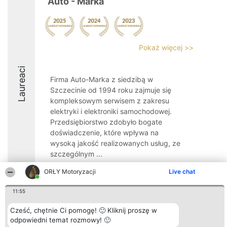
Auto - Marka
Pokaż więcej >>
Laureaci
Firma Auto-Marka z siedzibą w
Szczecinie od 1994 roku zajmuje się
kompleksowym serwisem z zakresu
elektryki i elektroniki samochodowej.
Przedsiębiorstwo zdobyło bogate
doświadczenie, które wpływa na
wysoką jakość realizowanych usług, ze
szczególnym ...
ORŁY Motoryzacji
Live chat
11:55
Organizator plebiscytu
Plebiscyt
Kontakt
Cześć, chętnie Ci pomogę! 🙂 Kliknij proszę w
Bright Side Solutions sp. z o.
Laureaci
Kontakt
odpowiedni temat rozmowy! 🙂
o. sp. k.
Lista