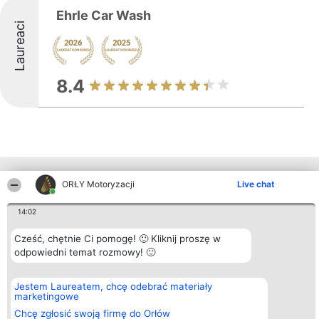
Ehrle Car Wash
Laureaci
8.4
Inne firmy z województwa
ORŁY Motoryzacji
Live chat
14:02
Organizator plebiscytu
Plebiscyt
Kontakt
Cześć, chętnie Ci pomogę! 🙂 Kliknij proszę w
Bright Side Solutions sp. z o.
Laureaci
Kontakt
o. sp. k.
odpowiedni temat rozmowy! 🙂
Lista
ul. Ruska 22
wszystkich
Wrocław 50-079
Laureatów
KRS 0000749100 | Regon
Zasady
Jestem Laureatem, chcę odebrać materiały
381313360 | NIP 8943132676
Regulamin
marketingowe
+48 508 492 400
Polityka
Chcę zgłosić swoją firmę do Orłów
Prywatności