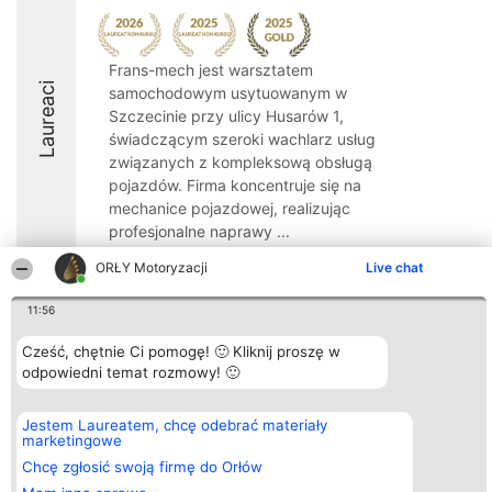
Frans-mech jest warsztatem
Laureaci
samochodowym usytuowanym w
Szczecinie przy ulicy Husarów 1,
świadczącym szeroki wachlarz usług
związanych z kompleksową obsługą
pojazdów. Firma koncentruje się na
mechanice pojazdowej, realizując
profesjonalne naprawy ...
9.5
ORŁY Motoryzacji
Live chat
11:56
Organizator plebiscytu
Plebiscyt
Kontakt
Cześć, chętnie Ci pomogę! 🙂 Kliknij proszę w
Bright Side Solutions sp. z o.
Laureaci
Kontakt
odpowiedni temat rozmowy! 🙂
o. sp. k.
Lista
ul. Ruska 22
wszystkich
Wrocław 50-079
Laureatów
Jestem Laureatem, chcę odebrać materiały
KRS 0000749100 | Regon
Zasady
marketingowe
381313360 | NIP 8943132676
Regulamin
+48 508 492 400
Chcę zgłosić swoją firmę do Orłów
Polityka
Prywatności