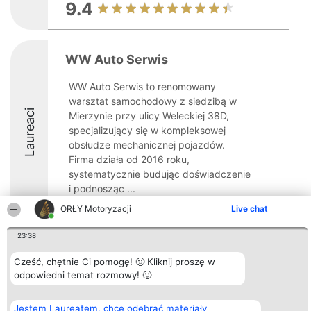
9.4
WW Auto Serwis
WW Auto Serwis to renomowany
warsztat samochodowy z siedzibą w
Laureaci
Mierzynie przy ulicy Weleckiej 38D,
specjalizujący się w kompleksowej
obsłudze mechanicznej pojazdów.
Firma działa od 2016 roku,
systematycznie budując doświadczenie
i podnosząc ...
ORŁY Motoryzacji
Live chat
9.6
23:38
Cześć, chętnie Ci pomogę! 🙂 Kliknij proszę w
Organizator plebiscytu
Plebiscyt
Kontakt
Bright Side Solutions sp. z o.
odpowiedni temat rozmowy! 🙂
Laureaci
Kontakt
o. sp. k.
Lista
ul. Ruska 22
wszystkich
Wrocław 50-079
Laureatów
Jestem Laureatem, chcę odebrać materiały