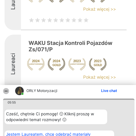
Pokaż więcej >>
WAKU Stacja Kontroli Pojazdów
Zs/071/P
Laureaci
Pokaż więcej >>
ORŁY Motoryzacji
Live chat
05:55
Organizator plebiscytu
Plebiscyt
Kontakt
Cześć, chętnie Ci pomogę! 🙂 Kliknij proszę w
Bright Side Solutions sp. z o.
Laureaci
Kontakt
o. sp. k.
odpowiedni temat rozmowy! 🙂
Lista
ul. Ruska 22
wszystkich
Wrocław 50-079
Laureatów
KRS 0000749100 | Regon
Zasady
Jestem Laureatem, chcę odebrać materiały