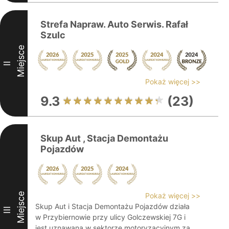
Strefa Napraw. Auto Serwis. Rafał
Szulc
Miejsce
II
Pokaż więcej >>
9.3
(23)
Skup Aut , Stacja Demontażu
Pojazdów
Miejsce
Pokaż więcej >>
Skup Aut i Stacja Demontażu Pojazdów działa
III
w Przybiernowie przy ulicy Golczewskiej 7G i
jest uznawana w sektorze motoryzacyjnym za