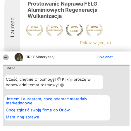
Prostowanie Naprawa FELG
Aluminiowych Regeneracja
Wulkanizacja
Laureaci
Pokaż więcej >>
9.6
ORŁY Motoryzacji
Live chat
04:46
Organizator plebiscytu
Plebiscyt
Kontakt
Bright Side Solutions sp. z o.
Cześć, chętnie Ci pomogę! 🙂 Kliknij proszę w
Laureaci
Kontakt
o. sp. k.
Lista
odpowiedni temat rozmowy! 🙂
ul. Ruska 22
wszystkich
Wrocław 50-079
Laureatów
KRS 0000749100 | Regon
Zasady
Jestem Laureatem, chcę odebrać materiały
381313360 | NIP 8943132676
Regulamin
marketingowe
+48 508 492 400
Polityka
Chcę zgłosić swoją firmę do Orłów
Prywatności
Mam inną sprawę