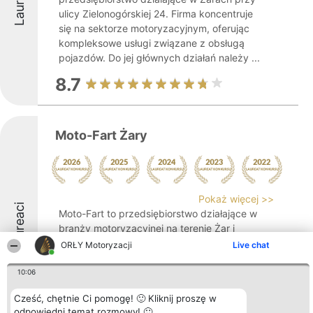
Laureaci
ulicy Zielonogórskiej 24. Firma koncentruje
się na sektorze motoryzacyjnym, oferując
kompleksowe usługi związane z obsługą
pojazdów. Do jej głównych działań należy ...
8.7
Moto-Fart Żary
Pokaż więcej >>
Laureaci
Moto-Fart to przedsiębiorstwo działające w
branży motoryzacyjnej na terenie Żar i
okolic, które zaliczane jest do czołowych
ORŁY Motoryzacji
Live chat
dostawców części samochodowych o
wysokiej jakości. Oferta obejmuje szeroki
10:06
wybór ponad 300 000 artykułów
Cześć, chętnie Ci pomogę! 🙂 Kliknij proszę w
pochodzących ...
odpowiedni temat rozmowy! 🙂