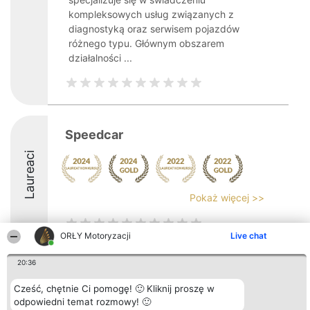
kompleksowych usług związanych z
diagnostyką oraz serwisem pojazdów
różnego typu. Głównym obszarem
działalności ...
Speedcar
Laureaci
Pokaż więcej >>
ORŁY Motoryzacji
Live chat
20:36
Organizator plebiscytu
Plebiscyt
Kontakt
Bright Side Solutions sp. z o.
Laureaci
Kontakt
Cześć, chętnie Ci pomogę! 🙂 Kliknij proszę w
o. sp. k.
Lista
odpowiedni temat rozmowy! 🙂
ul. Ruska 22
wszystkich