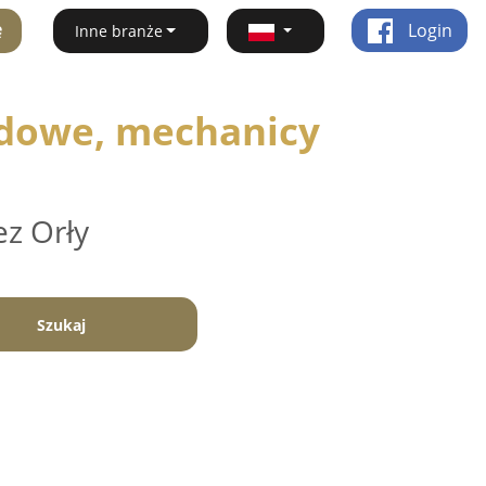
ę
Login
Inne branże
dowe, mechanicy
ez Orły
Szukaj