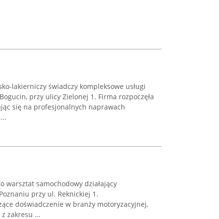
sko-lakierniczy świadczy kompleksowe usługi
ogucin, przy ulicy Zielonej 1. Firma rozpoczęła
ając się na profesjonalnych naprawach
..
 to warsztat samochodowy działający
oznaniu przy ul. Reknickiej 1.
zące doświadczenie w branży motoryzacyjnej,
z zakresu ...