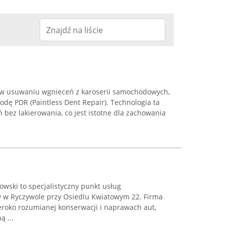
ię w usuwaniu wgnieceń z karoserii samochodowych,
dę PDR (Paintless Dent Repair). Technologia ta
bez lakierowania, co jest istotne dla zachowania
wski to specjalistyczny punkt usług
y w Ryczywole przy Osiedlu Kwiatowym 22. Firma
eroko rozumianej konserwacji i naprawach aut,
ą ...