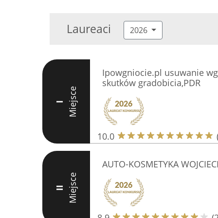
Laureaci
2026
Ipowgniocie.pl usuwanie w
skutków gradobicia,PDR
Miejsce
I
10.0
AUTO-KOSMETYKA WOJCIEC
Miejsce
II
8.9
(