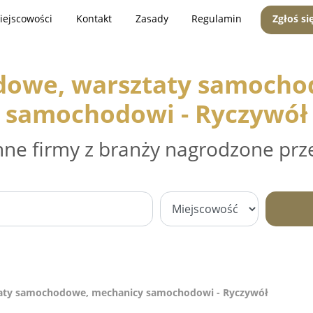
iejscowości
Kontakt
Zasady
Regulamin
Zgłoś si
dowe, warsztaty samocho
samochodowi - Ryczywół
nne firmy z branży nagrodzone prz
aty samochodowe, mechanicy samochodowi - Ryczywół