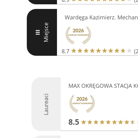
Wardęga Kazimierz. Mechan
Miejsce
III
8.7
(
MAX OKRĘGOWA STACJA 
Laureaci
8.5