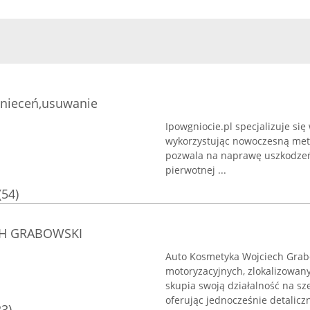
gnieceń,usuwanie
Ipowgniocie.pl specjalizuje s
wykorzystując nowoczesną meto
pozwala na naprawę uszkodzeń 
pierwotnej ...
(54)
H GRABOWSKI
Auto Kosmetyka Wojciech Grabo
motoryzacyjnych, zlokalizowan
skupia swoją działalność na sz
oferując jednocześnie detaliczn
23)