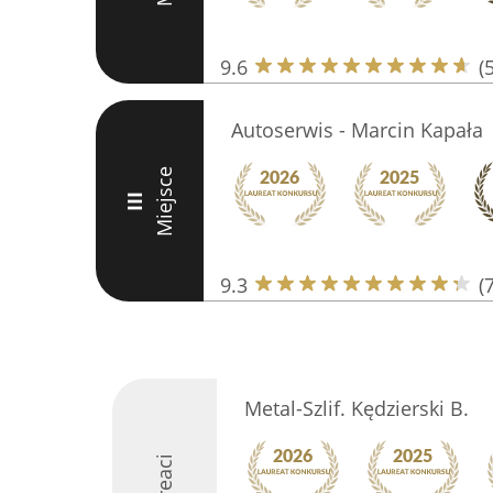
9.6
(
Autoserwis - Marcin Kapała
Miejsce
III
9.3
(
Metal-Szlif. Kędzierski B.
Laureaci