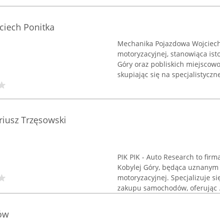
iech Ponitka
Mechanika Pojazdowa Wojciech 
motoryzacyjnej, stanowiąca ist
Góry oraz pobliskich miejscowo
skupiając się na specjalistycznej
riusz Trzęsowski
PIK PIK - Auto Research to fir
Kobylej Góry, będąca uznanym
motoryzacyjnej. Specjalizuje s
zakupu samochodów, oferując .
ów