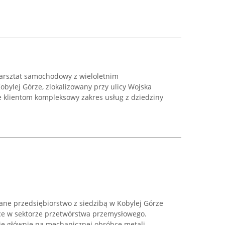
arsztat samochodowy z wieloletnim
bylej Górze, zlokalizowany przy ulicy Wojska
je klientom kompleksowy zakres usług z dziedziny
znane przedsiębiorstwo z siedzibą w Kobylej Górze
ące w sektorze przetwórstwa przemysłowego.
ię głównie na mechanicznej obróbce metali,