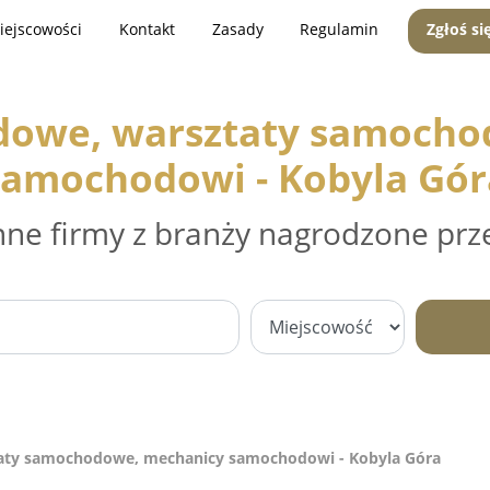
iejscowości
Kontakt
Zasady
Regulamin
Zgłoś si
dowe, warsztaty samocho
samochodowi - Kobyla Gór
nne firmy z branży nagrodzone prz
aty samochodowe, mechanicy samochodowi - Kobyla Góra