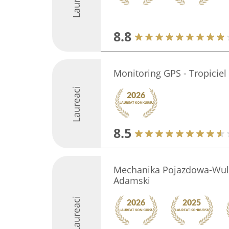
8.8
Monitoring GPS - Tropiciel
Laureaci
8.5
Mechanika Pojazdowa-Wulk
Adamski
Laureaci