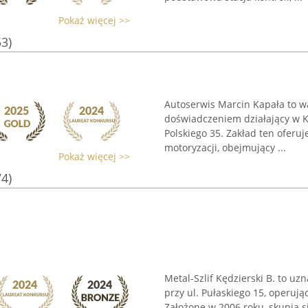
Pokaż więcej >>
53)
Autoserwis Marcin Kapała to w
doświadczeniem działający w Ko
Polskiego 35. Zakład ten oferu
motoryzacji, obejmujący ...
Pokaż więcej >>
74)
Metal-Szlif Kędzierski B. to u
przy ul. Pułaskiego 15, operuj
Założone w 2006 roku, skupia s