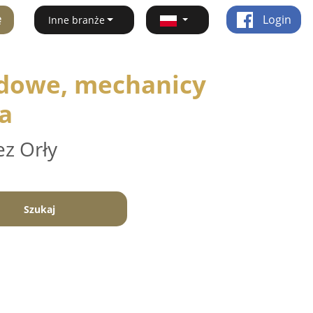
ę
Login
Inne branże
dowe, mechanicy
a
ez Orły
Szukaj