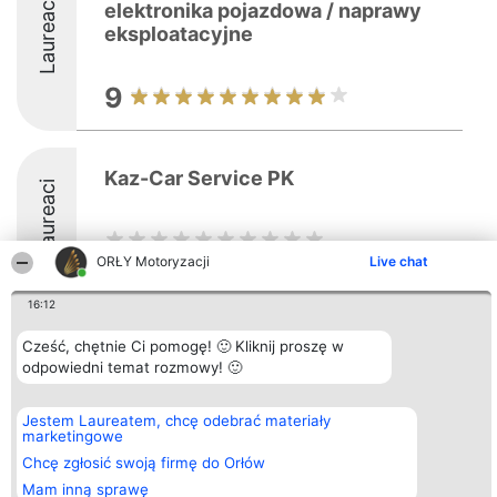
Laureaci
elektronika pojazdowa / naprawy
eksploatacyjne
9
Kaz-Car Service PK
Laureaci
ORŁY Motoryzacji
Live chat
16:12
Cześć, chętnie Ci pomogę! 🙂 Kliknij proszę w
Organizator plebiscytu
Plebiscyt
Kontakt
odpowiedni temat rozmowy! 🙂
Bright Side Solutions sp. z o.
Laureaci
Kontakt
o. sp. k.
Lista
ul. Ruska 22
wszystkich
Wrocław 50-079
Laureatów
Jestem Laureatem, chcę odebrać materiały
KRS 0000749100 | Regon
Zasady
marketingowe
381313360 | NIP 8943132676
Regulamin
Chcę zgłosić swoją firmę do Orłów
+48 508 492 400
Polityka
Prywatności
Mam inną sprawę