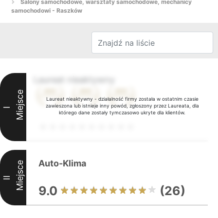
Salony samochodowe, warsztaty samochodowe, mechanicy
samochodowi - Raszków
Laureat nieaktywny
Miejsce
Laureat nieaktywny - działalność firmy została w ostatnim czasie
zawieszona lub istnieje inny powód, zgłoszony przez Laureata, dla
I
którego dane zostały tymczasowo ukryte dla klientów.
Auto-Klima
Miejsce
II
9.0
(26)