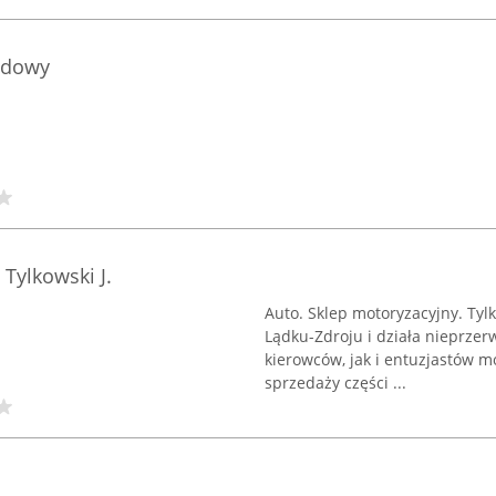
odowy
 Tylkowski J.
Auto. Sklep motoryzacyjny. Tyl
Lądku-Zdroju i działa nieprzer
kierowców, jak i entuzjastów mo
sprzedaży części ...