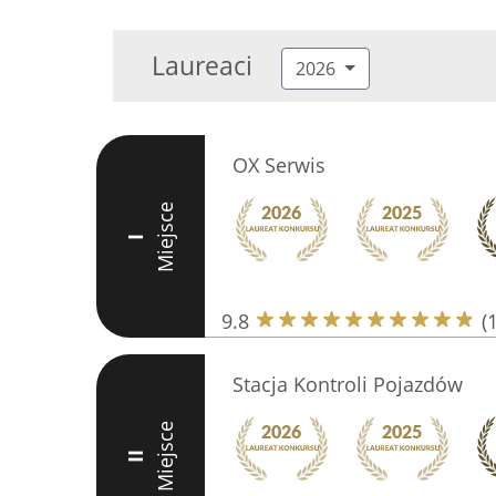
Laureaci
2026
OX Serwis
Miejsce
I
9.8
(
Stacja Kontroli Pojazdów
Miejsce
II