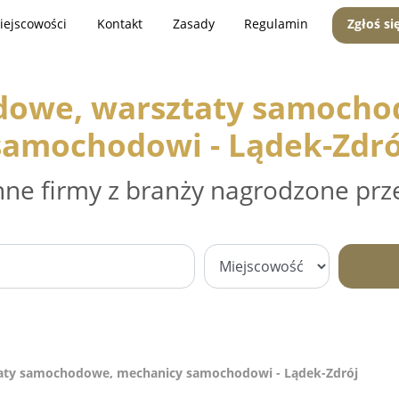
iejscowości
Kontakt
Zasady
Regulamin
Zgłoś si
dowe, warsztaty samocho
samochodowi - Lądek-Zdró
nne firmy z branży nagrodzone prz
aty samochodowe, mechanicy samochodowi - Lądek-Zdrój