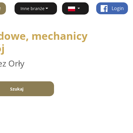
ę
Login
Inne branże
dowe, mechanicy
j
ez Orły
Szukaj