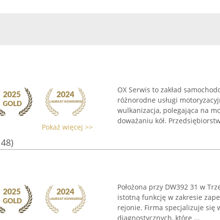
OX Serwis to zakład samochodo
różnorodne usługi motoryzacyj
wulkanizacja, polegająca na m
doważaniu kół. Przedsiębiorstwo
Pokaż więcej >>
148)
Położona przy DW392 31 w Trze
istotną funkcję w zakresie za
rejonie. Firma specjalizuje s
diagnostycznych, które ...