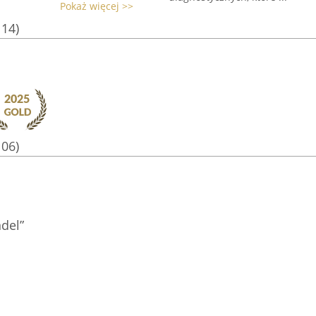
Pokaż więcej >>
114)
106)
del”