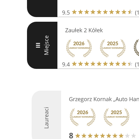
9.5
(
Zaułek 2 Kółek
Miejsce
III
9.4
(
Grzegorz Kornak „Auto Han
Laureaci
8