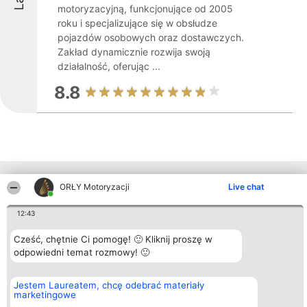
motoryzacyjną, funkcjonujące od 2005
roku i specjalizujące się w obsłudze
pojazdów osobowych oraz dostawczych.
Zakład dynamicznie rozwija swoją
działalność, oferując ...
8.8
Inne firmy z województwa
ORŁY Motoryzacji
Live chat
12:43
Organizator plebiscytu
Plebiscyt
Kontakt
Cześć, chętnie Ci pomogę! 🙂 Kliknij proszę w
Bright Side Solutions sp. z o.
Laureaci
Kontakt
o. sp. k.
odpowiedni temat rozmowy! 🙂
Lista
ul. Ruska 22
wszystkich
Wrocław 50-079
Laureatów
KRS 0000749100 | Regon
Zasady
Jestem Laureatem, chcę odebrać materiały
381313360 | NIP 8943132676
Regulamin
marketingowe
+48 508 492 400
Polityka