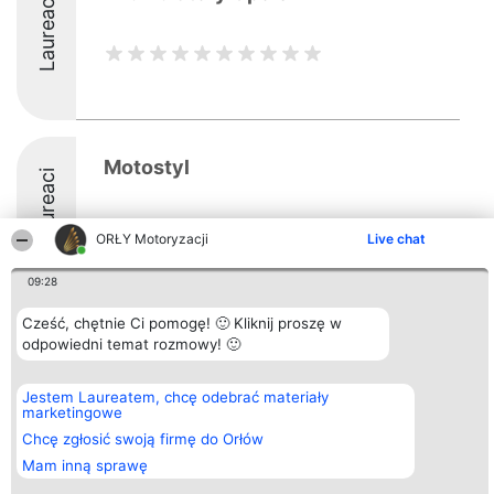
Laureaci
Motostyl
Laureaci
ORŁY Motoryzacji
Live chat
09:28
Cześć, chętnie Ci pomogę! 🙂 Kliknij proszę w
Organizator plebiscytu
Plebiscyt
Kontakt
odpowiedni temat rozmowy! 🙂
Bright Side Solutions sp. z o.
Laureaci
Kontakt
o. sp. k.
Lista
ul. Ruska 22
wszystkich
Jestem Laureatem, chcę odebrać materiały
Wrocław 50-079
Laureatów
marketingowe
KRS 0000749100 | Regon
Zasady
381313360 | NIP 8943132676
Chcę zgłosić swoją firmę do Orłów
Regulamin
+48 508 492 400
Polityka
Mam inną sprawę
Prywatności