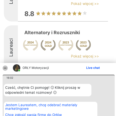
Pokaż więcej >>
8.8
Alternatory i Rozruszniki
Laureaci
Pokaż więcej >>
ORŁY Motoryzacji
Live chat
16:02
Organizator plebiscytu
Plebiscyt
Kontakt
Cześć, chętnie Ci pomogę! 🙂 Kliknij proszę w
Bright Side Solutions sp. z o.
Laureaci
Kontakt
o. sp. k.
odpowiedni temat rozmowy! 🙂
Lista
ul. Ruska 22
wszystkich
Wrocław 50-079
Laureatów
KRS 0000749100 | Regon
Zasady
Jestem Laureatem, chcę odebrać materiały
381313360 | NIP 8943132676
Regulamin
marketingowe
+48 508 492 400
Polityka
Chcę zgłosić swoją firmę do Orłów
Prywatności