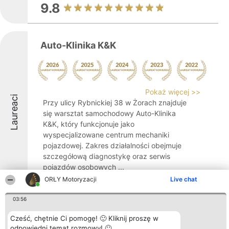
9.8
Auto-Klinika K&K
Pokaż więcej >>
Laureaci
Przy ulicy Rybnickiej 38 w Żorach znajduje
się warsztat samochodowy Auto-Klinika
K&K, który funkcjonuje jako
wyspecjalizowane centrum mechaniki
pojazdowej. Zakres działalności obejmuje
szczegółową diagnostykę oraz serwis
pojazdów osobowych ...
ORŁY Motoryzacji
Live chat
8.4
03:56
Cześć, chętnie Ci pomogę! 🙂 Kliknij proszę w
MECHANIKA POJAZDOWA DAN-CAR
odpowiedni temat rozmowy! 🙂