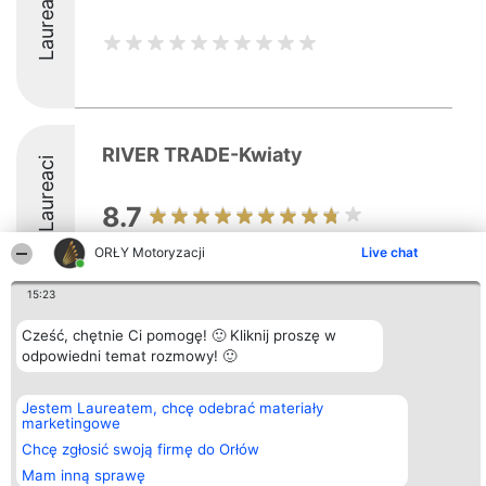
Laureaci
RIVER TRADE-Kwiaty
Laureaci
8.7
ORŁY Motoryzacji
Live chat
15:23
Organizator plebiscytu
Plebiscyt
Kontakt
Cześć, chętnie Ci pomogę! 🙂 Kliknij proszę w
Bright Side Solutions sp. z o.
Laureaci
Kontakt
odpowiedni temat rozmowy! 🙂
o. sp. k.
Lista
ul. Ruska 22
wszystkich
Wrocław 50-079
Laureatów
KRS 0000749100 | Regon
Zasady
Jestem Laureatem, chcę odebrać materiały
381313360 | NIP 8943132676
Regulamin
marketingowe
+48 508 492 400
Polityka
Chcę zgłosić swoją firmę do Orłów
Prywatności
Mam inną sprawę