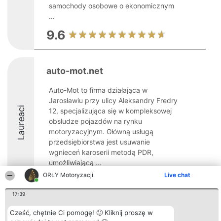
samochody osobowe o ekonomicznym
...
9.6
auto-mot.net
Auto-Mot to firma działająca w
Jarosławiu przy ulicy Aleksandry Fredry
Laureaci
12, specjalizująca się w kompleksowej
obsłudze pojazdów na rynku
motoryzacyjnym. Główną usługą
przedsiębiorstwa jest usuwanie
wgnieceń karoserii metodą PDR,
umożliwiającą ...
ORŁY Motoryzacji
Live chat
9.8
17:39
Cześć, chętnie Ci pomogę! 🙂 Kliknij proszę w
Organizator plebiscytu
Plebiscyt
Kontakt