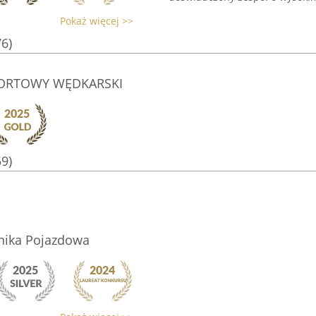
Pokaż więcej >>
76)
PORTOWY WĘDKARSKI
59)
nika Pojazdowa