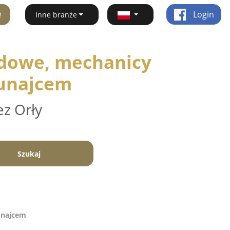
ę
Login
Inne branże
dowe, mechanicy
Dunajcem
ez Orły
Szukaj
unajcem