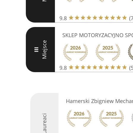
9.8
(
SKLEP MOTORYZACYJNO S
Miejsce
III
9.8
(
Hamerski Zbigniew Mecha
Laureaci