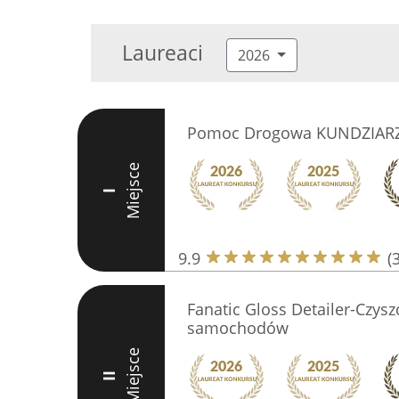
Laureaci
2026
Pomoc Drogowa KUNDZIARZ 
Miejsce
I
9.9
(
Fanatic Gloss Detailer-Czys
samochodów
Miejsce
II