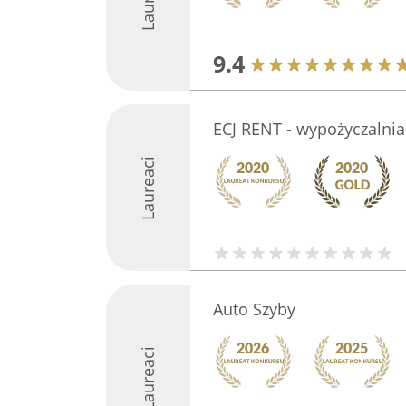
9.4
ECJ RENT - wypożyczaln
Laureaci
Auto Szyby
Laureaci