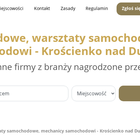
iejscowości
Kontakt
Zasady
Regulamin
Zgłoś si
dowe, warsztaty samocho
dowi - Krościenko nad 
nne firmy z branży nagrodzone prz
aty samochodowe, mechanicy samochodowi - Krościenko nad D