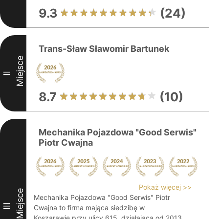
9.3
(24)
Trans-Sław Sławomir Bartunek
Miejsce
II
8.7
(10)
Mechanika Pojazdowa "Good Serwis"
Piotr Cwajna
Pokaż więcej >>
Miejsce
Mechanika Pojazdowa "Good Serwis" Piotr
III
Cwajna to firma mająca siedzibę w
Koszarawie przy ulicy 615, działająca od 2013