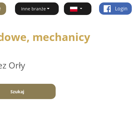
ę
Login
Inne branże
dowe, mechanicy
e
ez Orły
Szukaj