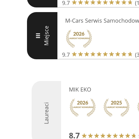
9.7
(
M-Cars Serwis Samochodowy
Miejsce
III
9.7
(
MIK EKO
Laureaci
8.7