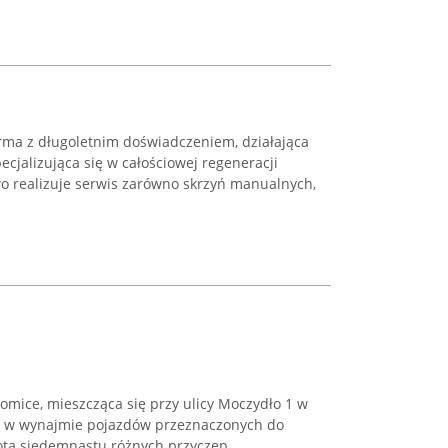
firma z długoletnim doświadczeniem, działająca
ecjalizująca się w całościowej regeneracji
wo realizuje serwis zarówno skrzyń manualnych,
omice, mieszcząca się przy ulicy Moczydło 1 w
ię w wynajmie pojazdów przeznaczonych do
lotą siedemnastu różnych przyczep