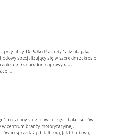
przy ulicy 16 Pułku Piechoty 1, działa jako
odowy specjalizujący się w szerokim zakresie
 realizuje różnorodne naprawy oraz
ce ...
o" to uznany sprzedawca części i akcesoriów
y w centrum branży motoryzacyjnej.
arówno sprzedażą detaliczną, jak i hurtową,