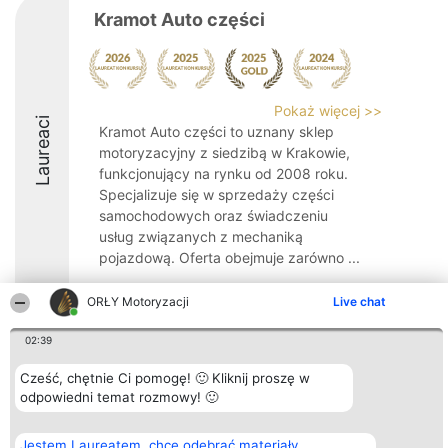
Kramot Auto części
Pokaż więcej >>
Laureaci
Kramot Auto części to uznany sklep
motoryzacyjny z siedzibą w Krakowie,
funkcjonujący na rynku od 2008 roku.
Specjalizuje się w sprzedaży części
samochodowych oraz świadczeniu
usług związanych z mechaniką
pojazdową. Oferta obejmuje zarówno ...
9.6
ORŁY Motoryzacji
Live chat
02:39
Organizator plebiscytu
Plebiscyt
Kontakt
Cześć, chętnie Ci pomogę! 🙂 Kliknij proszę w
Bright Side Solutions sp. z o.
Laureaci
Kontakt
o. sp. k.
odpowiedni temat rozmowy! 🙂
Lista
ul. Ruska 22
wszystkich
Wrocław 50-079
Laureatów
KRS 0000749100 | Regon
Zasady
Jestem Laureatem, chcę odebrać materiały