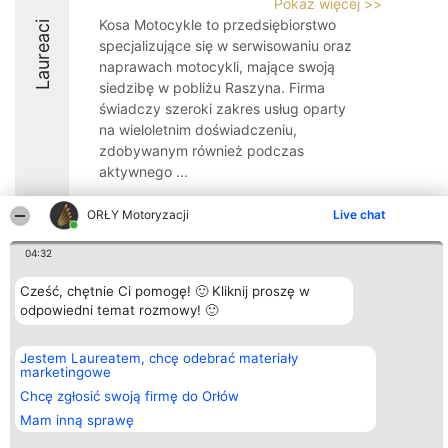
Pokaż więcej >>
Kosa Motocykle to przedsiębiorstwo
Laureaci
specjalizujące się w serwisowaniu oraz
naprawach motocykli, mające swoją
siedzibę w pobliżu Raszyna. Firma
świadczy szeroki zakres usług oparty
na wieloletnim doświadczeniu,
zdobywanym również podczas
aktywnego ...
9.6
ORŁY Motoryzacji
Live chat
04:32
Organizator plebiscytu
Plebiscyt
Kontakt
Cześć, chętnie Ci pomogę! 🙂 Kliknij proszę w
Bright Side Solutions sp. z o.
Laureaci
Kontakt
odpowiedni temat rozmowy! 🙂
o. sp. k.
Lista
ul. Ruska 22
wszystkich
Wrocław 50-079
Laureatów
KRS 0000749100 | Regon
Zasady
Jestem Laureatem, chcę odebrać materiały
381313360 | NIP 8943132676
Regulamin
marketingowe
+48 508 492 400
Polityka
Chcę zgłosić swoją firmę do Orłów
Prywatności
Mam inną sprawę