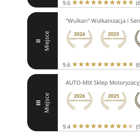
9.6
(
"Wulkan" Wulkanizacja i Serw
Miejsce
II
9.6
(
AUTO-MIX Sklep Motoryzacyj
Miejsce
III
9.4
(