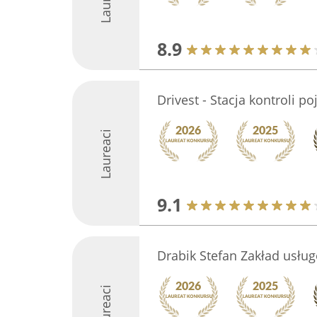
8.9
Drivest - Stacja kontroli p
Laureaci
9.1
Drabik Stefan Zakład usł
Laureaci