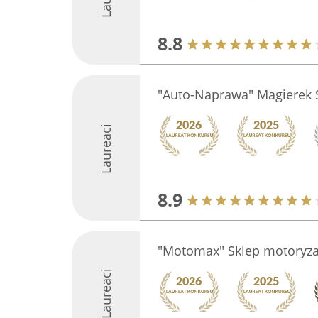
8.8
"Auto-Naprawa" Magierek 
Laureaci
8.9
"Motomax" Sklep motoryza
Laureaci