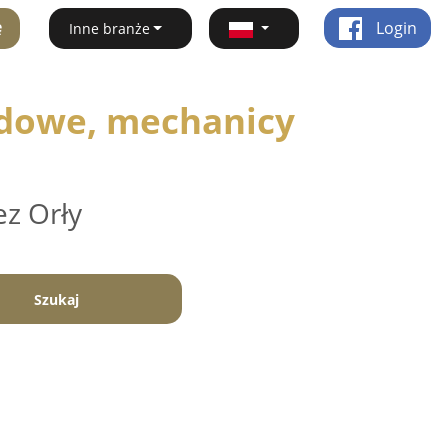
ę
Login
Inne branże
dowe, mechanicy
ez Orły
Szukaj