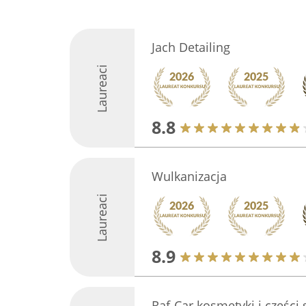
Jach Detailing
Laureaci
8.8
Wulkanizacja
Laureaci
8.9
Raf-Car kosmetyki i częś