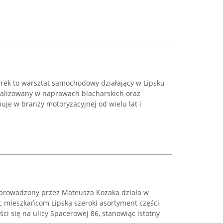
ek to warsztat samochodowy działający w Lipsku
ecjalizowany w naprawach blacharskich oraz
je w branży motoryzacyjnej od wielu lat i
prowadzony przez Mateusza Kozaka działa w
c mieszkańcom Lipska szeroki asortyment części
i się na ulicy Spacerowej 86, stanowiąc istotny